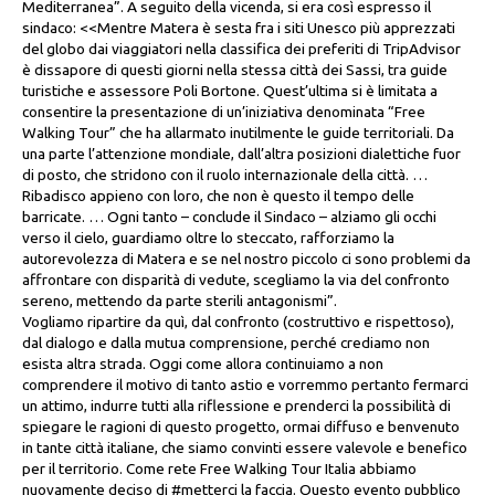
Mediterranea”. A seguito della vicenda, si era così espresso il
sindaco: <<Mentre Matera è sesta fra i siti Unesco più apprezzati
del globo dai viaggiatori nella classifica dei preferiti di TripAdvisor
è dissapore di questi giorni nella stessa città dei Sassi, tra guide
turistiche e assessore Poli Bortone. Quest’ultima si è limitata a
consentire la presentazione di un’iniziativa denominata “Free
Walking Tour” che ha allarmato inutilmente le guide territoriali. Da
una parte l’attenzione mondiale, dall’altra posizioni dialettiche fuor
di posto, che stridono con il ruolo internazionale della città. …
Ribadisco appieno con loro, che non è questo il tempo delle
barricate. … Ogni tanto – conclude il Sindaco – alziamo gli occhi
verso il cielo, guardiamo oltre lo steccato, rafforziamo la
autorevolezza di Matera e se nel nostro piccolo ci sono problemi da
affrontare con disparità di vedute, scegliamo la via del confronto
sereno, mettendo da parte sterili antagonismi”.
Vogliamo ripartire da quì, dal confronto (costruttivo e rispettoso),
dal dialogo e dalla mutua comprensione, perché crediamo non
esista altra strada. Oggi come allora continuiamo a non
comprendere il motivo di tanto astio e vorremmo pertanto fermarci
un attimo, indurre tutti alla riflessione e prenderci la possibilità di
spiegare le ragioni di questo progetto, ormai diffuso e benvenuto
in tante città italiane, che siamo convinti essere valevole e benefico
per il territorio. Come rete Free Walking Tour Italia abbiamo
nuovamente deciso di #metterci la faccia. Questo evento pubblico