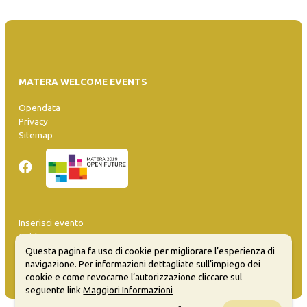
MATERA WELCOME EVENTS
Opendata
Privacy
Sitemap
Inserisci evento
Guida
FAQ
Questa pagina fa uso di cookie per migliorare l’esperienza di
navigazione. Per informazioni dettagliate sull’impiego dei
info@materaevents.it
cookie e come revocarne l’autorizzazione cliccare sul
seguente link
Maggiori Informazioni