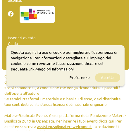
Sitemap
Inserisci evento
Guida
FAQ
Questa pagina fa uso di cookie per migliorare l’esperienza di
info@materaevents.it
navigazione. Per informazioni dettagliate sull’impiego dei
cookie e come revocarne l’autorizzazione cliccare sul
seguente link
Maggiori Informazioni
Quanto realizzato è sottoposto a licenza CC-BY-SA che permette di
Preferenze
Accetta
distribuire, modificare, creare opere derivate dall'originale, anche a
scopi commerciali, a condizione che venga riconosciuta la paternità
dell'opera all'autore.
Se remixi, trasformi il materiale o ti basi su di esso, devi distribuire i
tuoi contributi con la stessa licenza del materiale originario.
Matera-Basilicata Events è una piattaforma della Fondazione Matera-
Basilicata 2019 in OpenData. Per inserire i tuoi eventi
clicca qui
. Per
assistenza scrivi a
assistenza@materawelcome.it
La redazione ti