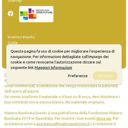
Sitemap
Inserisci evento
Guida
FAQ
Questa pagina fa uso di cookie per migliorare l’esperienza di
info@materaevents.it
navigazione. Per informazioni dettagliate sull’impiego dei
cookie e come revocarne l’autorizzazione cliccare sul
seguente link
Maggiori Informazioni
Quanto realizzato è sottoposto a licenza CC-BY-SA che permette di
Preferenze
Accetta
distribuire, modificare, creare opere derivate dall'originale, anche a
scopi commerciali, a condizione che venga riconosciuta la paternità
dell'opera all'autore.
Se remixi, trasformi il materiale o ti basi su di esso, devi distribuire i
tuoi contributi con la stessa licenza del materiale originario.
Matera-Basilicata Events è una piattaforma della Fondazione Matera-
Basilicata 2019 in OpenData. Per inserire i tuoi eventi
clicca qui
. Per
assistenza scrivi a
assistenza@materawelcome.it
La redazione ti