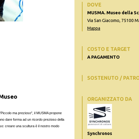
DOVE
MUSMA. Museo della Sc
Via San Giacomo, 75100 Mat
Mappa
COSTO E TARGET
A PAGAMENTO
SOSTENUTO / PATR
l Museo
ORGANIZZATO DA
 , "Piccolo ma prezioso", il MUSMA propone
ovranno dare forma ad un ricordo prezioso della
oso: creare una scultura è il nostro modo
Synchronos