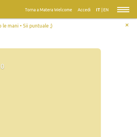
Torna a Matera Welcome
Accedi
IT
|
EN
+
e mani • Sii puntuale ;)
0