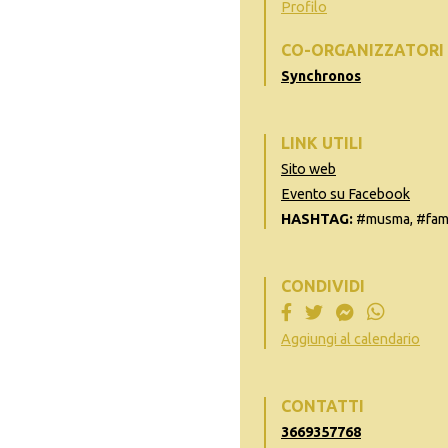
Profilo
CO-ORGANIZZATORI
Synchronos
LINK UTILI
Sito web
Evento su Facebook
HASHTAG:
#musma, #fam
CONDIVIDI
Aggiungi al calendario
CONTATTI
3669357768