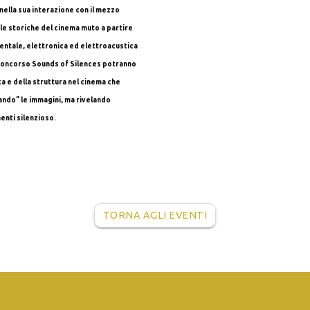
nella sua interazione con il mezzo
ole storiche del cinema muto a partire
mentale, elettronica ed elettroacustica
del concorso Sounds of Silences potranno
ca e della struttura nel cinema che
do” le immagini, ma rivelando
enti silenzioso.
TORNA AGLI EVENTI