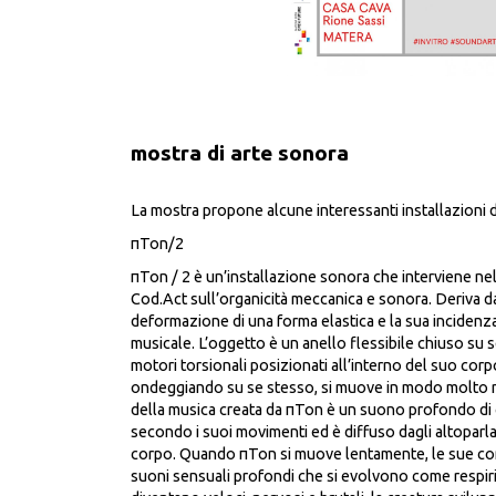
mostra di arte sonora
La mostra propone alcune interessanti installazioni d
πTon/2
πTon / 2 è un’installazione sonora che interviene nel
Cod.Act sull’organicità meccanica e sonora. Deriva d
deformazione di una forma elastica e la sua incidenz
musicale. L’oggetto è un anello flessibile chiuso su
motori torsionali posizionati all’interno del suo cor
ondeggiando su se stesso, si muove in modo molto na
della musica creata da πTon è un suono profondo di c
secondo i suoi movimenti ed è diffuso dagli altoparlan
corpo. Quando πTon si muove lentamente, le sue con
suoni sensuali profondi che si evolvono come respir