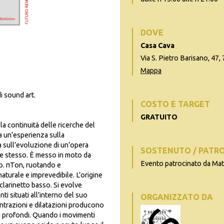
DOVE
Casa Cava
Via S. Pietro Barisano, 47,
Mappa
i sound art.
COSTO E TARGET
GRATUITO
la continuità delle ricerche del
a un’esperienza sulla
a sull’evoluzione di un’opera
SOSTENUTO / PATR
 se stesso. È messo in moto da
Evento patrocinato da Ma
po. πTon, ruotando e
turale e imprevedibile. L’origine
larinetto basso. Si evolve
ti situati all’interno del suo
ORGANIZZATO DA
trazioni e dilatazioni producono
i profondi. Quando i movimenti