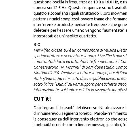
questione oscilla in frequenza da 10.0 a 16.0 Hz, e r
sonora sui 12.5 Hz. Queste frequenze sono trasdotte 
quattro altoparlanti i quali sfruttando il loro movi
patterns ritmici complessi, ovvero trame che forma
interferenze prodotte mediante frequenze che gene
deleterie per l’essere umano vengono “aumentate” e ri
interpretati da un’insolito quartetto.
BIO
Pier Alfeo classe ‘85 è un compositore di Musica Elettr
sperimentatore e ricercatore sonoro. Live Electronics
come autodidatta ed attualmente frequentante il Corso
Conservatorio “N. Piccinni” di Bari, dove studia Compo
Multimedialità. Realizza sculture sonore, opere di So
Audio/Video. Ha rilasciato diverse pubblicazioni di Mu
sotto l’alias “Dubit” su vari supporti per etichette disco
internazionale, si è inoltre esibito in disparate manife
CUT it!
Disintegrare la linearità del discorso. Neutralizzare i
di innumerevoli segmenti fonetici. Parola-frammen
la conseguenza dell’intervento elettronico che agisc
continuità di un discorso lineare: messaggi caotici, fr