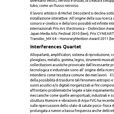
diventano veloci, nervosi e brutali, la creatura svilu
tubo, come un flusso nervoso.
Il lavoro artistico di Michel Décosterd si declina sot
installazione interattive. All’origine della sua ricerca 
sonoro e cinetico e della loro possibili ed infinite inte
internazionali Prix Ars Electronica – Distinction Awa
Japan Media Arts Festival 2010 (lien), Prix CYNEART
Transitio_MX 04 – HonoraryMention Award 2011 (lie
Interferences Quartet
Altoparlanti, amplificatori, sistema di riproduzione,
plexiglass, metallo, gomma, legno, strumenti musicali
sollecitazioni acustiche provocate dall’incessante 
tecnologica e industriale sono all’ origine della ricer
intendersi come tessitura comune dei miei lavori. Il l
della possibilità di trasdurre tali fenomeni antropici e
suoni acustici e/o digitali riorganizzati ai fini composit
affrontano problematiche legate a tale inquinamento 
meccaniche come quelle aeroportuali, industriali e so
struttura Rumore e vibrazioni di Arpa FVG ha recent
sulle ripercussioni dello stato di salute psico-fisica d
prolungata a rumori a bassa frequenza anche detti infr