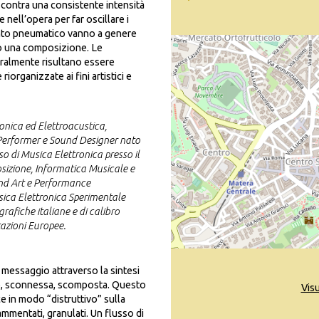
iscontra una consistente intensità
nell’opera per far oscillare i
mento pneumatico vanno a genere
no una composizione. Le
ralmente risultano essere
organizzate ai fini artistici e
onica ed Elettroacustica,
 Performer e Sound Designer nato
 di Musica Elettronica presso il
sizione, Informatica Musicale e
und Art e Performance
sica Elettronica Sperimentale
grafiche italiane e di calibro
stazioni Europee.
l messaggio attraverso la sintesi
to, sconnessa, scomposta. Questo
Vis
e in modo “distruttivo” sulla
ammentati, granulati. Un flusso di