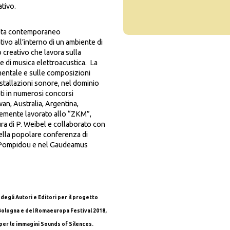
tivo.
tista contemporaneo
tivo all’interno di un ambiente di
creativo che lavora sulla
e di musica elettroacustica. La
mentale e sulle composizioni
installazioni sonore, nel dominio
ati in numerosi concorsi
wan, Australia, Argentina,
emente lavorato allo “ZKM”,
ra di P. Weibel e collaborato con
ella popolare conferenza di
 Pompidou e nel Gaudeamus
 degli Autori e Editori per il progetto
i Bologna e del Romaeuropa Festival 2018,
per le immagini Sounds of Silences.