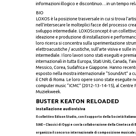
informazioni illogico e discontinuo…in un tempo rela
BIO
LOXOS è la posizione trasversale in cui si trova l’ar
nell’intersecare le molteplici facce del processo crea
sviluppo intermediale. LOXOSconcept è un collettivo 
ideazione e produzione di installazioni e performanc
loro ricerca si concentra sulla sperimentazione stru
elettroacustiche / acustiche, sull’arte visiva e sulle 
intermediale. I loro lavori sono stati eseguiti e premi
internazionali in tutta Europa, Stati Uniti, Canada, Tai
Messico, Corea, Sudafrica e Giappone. Hanno recent
esposto nella mostra internazionale “SoundArt” a cu
il CNR di Roma. Le loro opere sono state eseguite n
computer music “ICMC” (2012-13-14-15), al Centre
Muziekweek.
BUSTER KEATON RELOADED
installazione audiovisiva
I
l colle
ttivo Edison Studio, con il supporto della Società Italiana
SIAE – Classici di Oggi e con la collaborazione della Cineteca d
organizza il concorso internazionale di composizione musicale 