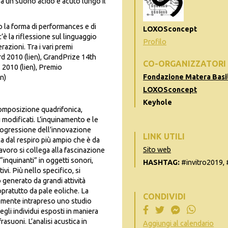
ppa un suono acido e acuto lungo il
to la forma di performances e di
LOXOSconcept
c’è la riflessione sul linguaggio
Profilo
razioni. Tra i vari premi
rd 2010 (lien), GrandPrize 14th
CO-ORGANIZZATORI
 2010 (lien), Premio
Fondazione Matera Basil
n)
LOXOSconcept
Keyhole
 composizione quadrifonica,
 modificati. L’inquinamento e le
progressione dell’innovazione
LINK UTILI
ca dal respiro più ampio che è da
Sito web
avoro si collega alla fascinazione
 “inquinanti” in oggetti sonori,
HASHTAG:
#invitro2019, 
ivi. Più nello specifico, si
generato da grandi attività
pratutto da pale eoliche. La
CONDIVIDI
emente intrapreso uno studio
egli individui esposti in maniera
asuoni. L’analisi acustica in
Aggiungi al calendario