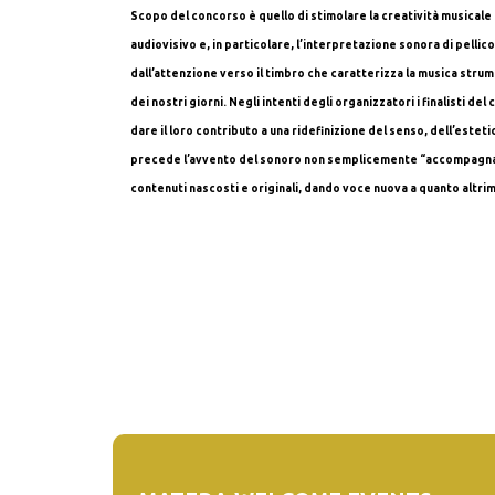
Scopo del concorso è quello di stimolare la creatività musicale 
audiovisivo e, in particolare, l’interpretazione sonora di pellic
dall’attenzione verso il timbro che caratterizza la musica stru
dei nostri giorni. Negli intenti degli organizzatori i finalisti 
dare il loro contributo a una ridefinizione del senso, dell’esteti
precede l’avvento del sonoro non semplicemente “accompagnan
contenuti nascosti e originali, dando voce nuova a quanto altrim