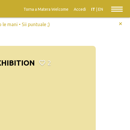
Torna a Matera Welcome
Accedi
IT
|
EN
+
e mani • Sii puntuale ;)
HIBITION
2