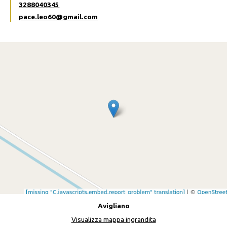
3288040345
pace.leo60@gmail.com
Avigliano
Visualizza mappa ingrandita