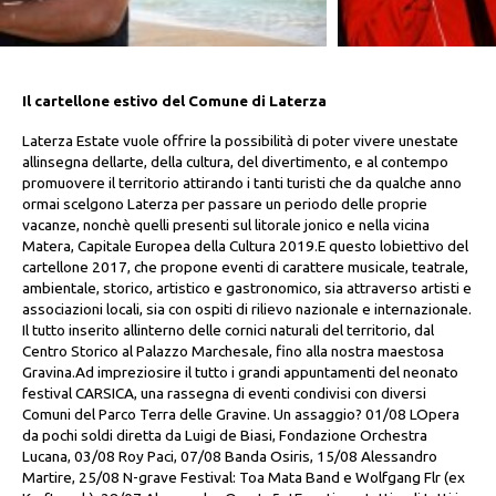
Il cartellone estivo del Comune di Laterza
Laterza Estate vuole offrire la possibilità di poter vivere unestate
allinsegna dellarte, della cultura, del divertimento, e al contempo
promuovere il territorio attirando i tanti turisti che da qualche anno
ormai scelgono Laterza per passare un periodo delle proprie
vacanze, nonchè quelli presenti sul litorale jonico e nella vicina
Matera, Capitale Europea della Cultura 2019.E questo lobiettivo del
cartellone 2017, che propone eventi di carattere musicale, teatrale,
ambientale, storico, artistico e gastronomico, sia attraverso artisti e
associazioni locali, sia con ospiti di rilievo nazionale e internazionale.
Il tutto inserito allinterno delle cornici naturali del territorio, dal
Centro Storico al Palazzo Marchesale, fino alla nostra maestosa
Gravina.Ad impreziosire il tutto i grandi appuntamenti del neonato
festival CARSICA, una rassegna di eventi condivisi con diversi
Comuni del Parco Terra delle Gravine. Un assaggio? 01/08 LOpera
da pochi soldi diretta da Luigi de Biasi, Fondazione Orchestra
Lucana, 03/08 Roy Paci, 07/08 Banda Osiris, 15/08 Alessandro
Martire, 25/08 N-grave Festival: Toa Mata Band e Wolfgang Flr (ex