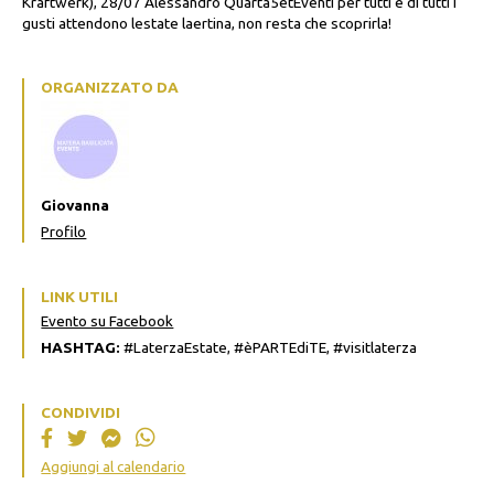
Kraftwerk), 28/07 Alessandro Quarta5etEventi per tutti e di tutti i
gusti attendono lestate laertina, non resta che scoprirla!
ORGANIZZATO DA
Giovanna
Profilo
LINK UTILI
Evento su Facebook
HASHTAG:
#LaterzaEstate, #èPARTEdiTE, #visitlaterza
CONDIVIDI
Aggiungi al calendario