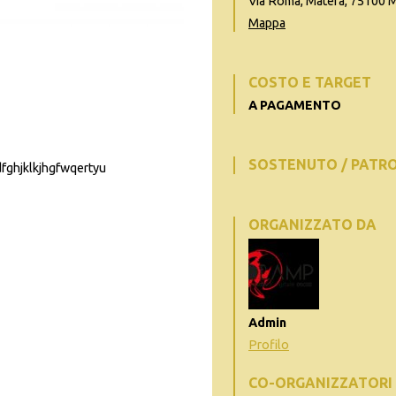
Via Roma, Matera, 75100 MT,
Mappa
COSTO E TARGET
A PAGAMENTO
SOSTENUTO / PATR
dfghjklkjhgfwqertyu
ORGANIZZATO DA
Admin
Profilo
CO-ORGANIZZATORI