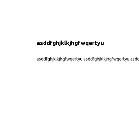
asddfghjklkjhgfwqertyu
asddfghjklkjhgfwqertyu asddfghjklkjhgfwqertyu asd