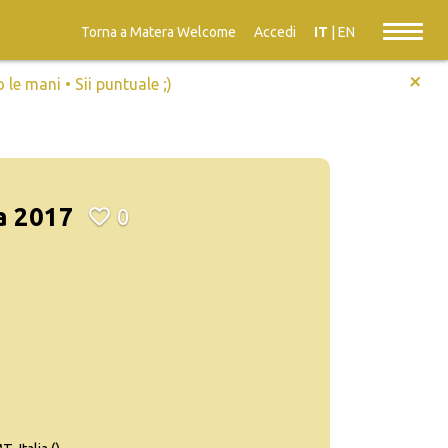
Torna a Matera Welcome
Accedi
IT
|
EN
+
e mani • Sii puntuale ;)
a 2017
0