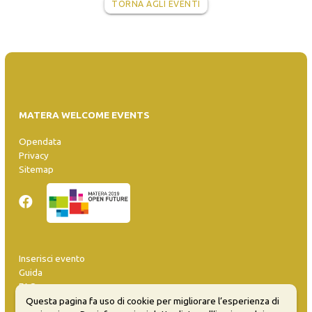
TORNA AGLI EVENTI
MATERA WELCOME EVENTS
Opendata
Privacy
Sitemap
Inserisci evento
Guida
FAQ
info@materaevents.it
Questa pagina fa uso di cookie per migliorare l’esperienza di