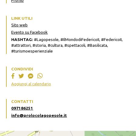
Profilo
LINK UTILI
Sito web
Evento su Facebook
HASHTAG:
#Lagopesole, #IlMondodiFedericoII, #FedericoII,
#attrattori, #storia, #cultura, #spettacoli, #Basilicata,
#turismoesperienziale
CONDIVIDI
Aggiungi al calendario
CONTATTI
097186251
info@prolocolagopesole.it