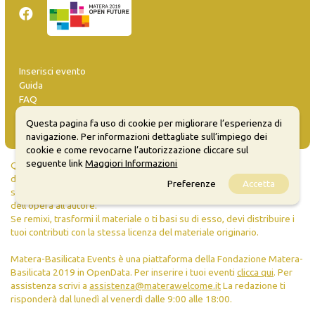
Inserisci evento
Guida
FAQ
info@materaevents.it
Questa pagina fa uso di cookie per migliorare l’esperienza di
navigazione. Per informazioni dettagliate sull’impiego dei
cookie e come revocarne l’autorizzazione cliccare sul
seguente link
Maggiori Informazioni
Quanto realizzato è sottoposto a licenza CC-BY-SA che permette di
distribuire, modificare, creare opere derivate dall'originale, anche a
Preferenze
Accetta
scopi commerciali, a condizione che venga riconosciuta la paternità
dell'opera all'autore.
Se remixi, trasformi il materiale o ti basi su di esso, devi distribuire i
tuoi contributi con la stessa licenza del materiale originario.
Matera-Basilicata Events è una piattaforma della Fondazione Matera-
Basilicata 2019 in OpenData. Per inserire i tuoi eventi
clicca qui
. Per
assistenza scrivi a
assistenza@materawelcome.it
La redazione ti
risponderà dal lunedì al venerdì dalle 9:00 alle 18:00.