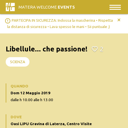
MATERA WELCOME
EVENTS
+
error_outline
PARTECIPA IN SICUREZZA: Indossa la mascherina • Rispetta
la distanza di sicurezza • Lava spesso le mani • Sii puntuale ;)
Libellule... che passione!
2
SCIENZA
QUANDO
Dom 12 Maggio 2019
dalle h 10.00 alle h 13.00
DOVE
Oasi LIPU Gravina di Laterza, Centro Visite