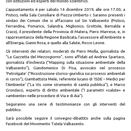
con istituzioni ed esperti del mondo scientifico.
L’appuntamento è per sabato 14 dicembre 2019, alle ore 17.00, a
Pisticci, nella Sala Consiliare di Piazza Umberto I. Saranno presenti i
sindaci dei Comuni che si affacciano sul Sin Valbasento (Pisticci,
Ferrandina, Pomarico, Salandra, Miglionico, Grottole, Bernalda e
Craco), il presidente della Provincia di Matera, Piero Marrese, e, in
rappresentanza della Regione Basilicata, l’assessore all’Ambiente e
all’Energia, Gianni Rosa, e quello alla Salute, Rocco Leone.
Gli interventi dei relatori, moderati da Piero Miolla, giornalista de
“La Gazzetta del Mezzogiorno”, sono affidati ad Andrea Spartaco,
giornalista d’inchiesta (“Mapping sulla situazione ambientale della
Valbasento”), Giandomenico Di Pisa, avvocato nel processo
‘Petrolgate’ (“Ricostruzione storico-giuridica sui processi ambientali
in corso”), Giambattista Mele, referente lucano di ‘ISDE – Medici per
l’Ambiente’ (“La Vis come strumento di sanità pubblica”), e Marco
Grondacci, esperto di diritto ambientale (“I parametri «salute» e
«ambiente» nelle procedure di Via e di Aia”).
Seguiranno una serie di testimonianze con gli interventi del
pubblico.
Sarà possibile seguire il convegno-dibattito anche sulla pagina
Facebook del Movimento Tutela Valbasento.