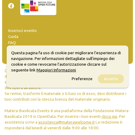
Inserisci evento
Guida
FAQ
info@materaevents.it
Questa pagina fa uso di cookie per migliorare l’esperienza di
navigazione. Per informazioni dettagliate sull’impiego dei
cookie e come revocarne l’autorizzazione cliccare sul
seguente link
Maggiori Informazioni
Quanto realizzato è sottoposto a licenza CC-BY-SA che permette di
distribuire, modificare, creare opere derivate dall'originale, anche a
Preferenze
Accetta
scopi commerciali, a condizione che venga riconosciuta la paternità
dell'opera all'autore.
Se remixi, trasformi il materiale o ti basi su di esso, devi distribuire i
tuoi contributi con la stessa licenza del materiale originario.
Matera-Basilicata Events è una piattaforma della Fondazione Matera-
Basilicata 2019 in OpenData. Per inserire i tuoi eventi
clicca qui
. Per
assistenza scrivi a
assistenza@materawelcome.it
La redazione ti
risponderà dal lunedì al venerdì dalle 9:00 alle 18:00.