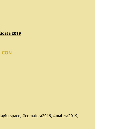
icata 2019
E CON
ayfulspace, #comatera2019, #matera2019,