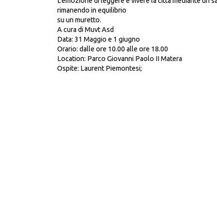
L’emozione di leggere e vivere la città mediante un sa
rimanendo in equilibrio
su un muretto.
A cura di Muvt Asd
Data: 31 Maggio e 1 giugno
Orario: dalle ore 10.00 alle ore 18.00
Location: Parco Giovanni Paolo II Matera
Ospite: Laurent Piemontesi;