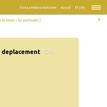
Torna a Matera Welcome
Accedi
IT
|
EN
+
e mani • Sii puntuale ;)
u deplacement
0