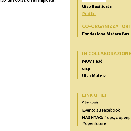
lto, una corsa, un’arrampicata...
Uisp Basilicata
Profilo
CO-ORGANIZZATORI
Fondazione Matera Basil
IN COLLABORAZION
MUVT asd
uisp
Uisp Matera
LINK UTILI
Sito web
Evento su Facebook
HASHTAG:
#ops, #openpl
#openfuture