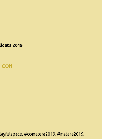
icata 2019
E CON
ayfulspace, #comatera2019, #matera2019,