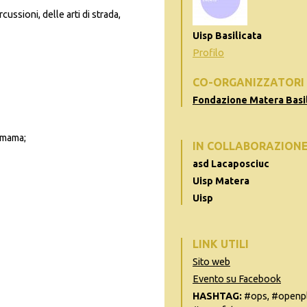
ussioni, delle arti di strada,
Uisp Basilicata
Profilo
CO-ORGANIZZATORI
Fondazione Matera Basil
amama;
IN COLLABORAZION
asd Lacaposciuc
Uisp Matera
Uisp
LINK UTILI
Sito web
Evento su Facebook
HASHTAG:
#ops, #openpl