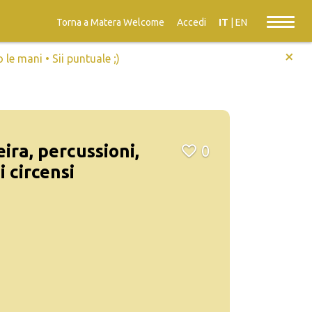
Torna a Matera Welcome
Accedi
IT
|
EN
+
e mani • Sii puntuale ;)
ira, percussioni,
0
i circensi