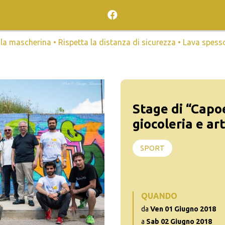
mascherina • Rispetta la distanza di sicurezza • Lava spesso l
Stage di “Capoe
giocoleria e art
SPORT
QUANDO
da
Ven 01 Giugno 2018
a
Sab 02 Giugno 2018