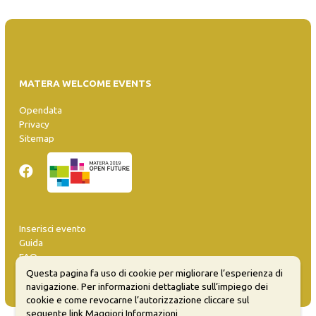
MATERA WELCOME EVENTS
Opendata
Privacy
Sitemap
Inserisci evento
Guida
FAQ
info@materaevents.it
Questa pagina fa uso di cookie per migliorare l’esperienza di
navigazione. Per informazioni dettagliate sull’impiego dei
cookie e come revocarne l’autorizzazione cliccare sul
seguente link
Maggiori Informazioni