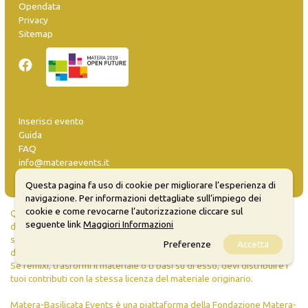
Opendata
Privacy
Sitemap
Inserisci evento
Guida
FAQ
info@materaevents.it
Questa pagina fa uso di cookie per migliorare l’esperienza di
navigazione. Per informazioni dettagliate sull’impiego dei
cookie e come revocarne l’autorizzazione cliccare sul
Quanto realizzato è sottoposto a licenza CC-BY-SA che permette di
seguente link
Maggiori Informazioni
distribuire, modificare, creare opere derivate dall'originale, anche a
scopi commerciali, a condizione che venga riconosciuta la paternità
Preferenze
Accetta
dell'opera all'autore.
Se remixi, trasformi il materiale o ti basi su di esso, devi distribuire i
tuoi contributi con la stessa licenza del materiale originario.
Matera-Basilicata Events è una piattaforma della Fondazione Matera-