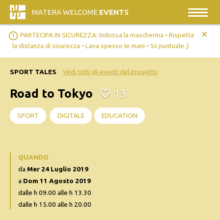
MATERA WELCOME
EVENTS
+
error_outline
PARTECIPA IN SICUREZZA: Indossa la mascherina • Rispetta
la distanza di sicurezza • Lava spesso le mani • Sii puntuale ;)
SPORT TALES
Vedi tutti gli eventi del progetto
Road to Tokyo
13
SPORT
DIGITALE
EDUCATION
QUANDO
da
Mer 24 Luglio 2019
a
Dom 11 Agosto 2019
dalle h 09.00 alle h 13.30
dalle h 15.00 alle h 20.00