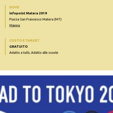
DOVE
Infopoint Matera 2019
Piazza San Francesco Matera (MT)
Mappa
COSTO E TARGET
GRATUITO
Adatto a tutti, Adatto alle scuole