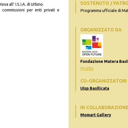
SOSTENUTO / PATR
a all' I.S.I.A. di Urbino.
 commissioni per enti privati e
Programma ufficiale di Ma
ORGANIZZATO DA
Fondazione Matera Basil
Profilo
CO-ORGANIZZATORI
Uisp Basilicata
IN COLLABORAZION
Momart Gallery