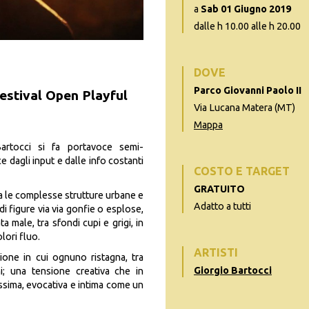
a
Sab 01 Giugno 2019
dalle h 10.00 alle h 20.00
DOVE
Parco Giovanni Paolo II
estival Open Playful
Via Lucana Matera (MT)
Mappa
Bartocci si fa portavoce semi-
 dagli input e dalle info costanti
COSTO E TARGET
GRATUITO
a le complesse strutture urbane e
Adatto a tutti
 di figure via via gonfie o esplose,
 male, tra sfondi cupi e grigi, in
lori fluo.
ARTISTI
sione in cui ognuno ristagna, tra
Giorgio Bartocci
hi; una tensione creativa che in
issima, evocativa e intima come un