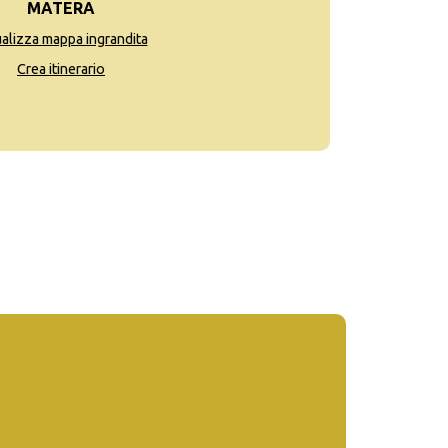
MATERA
ualizza mappa ingrandita
Crea itinerario