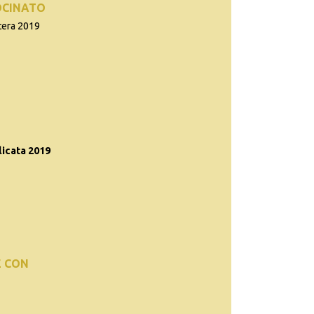
OCINATO
tera 2019
icata 2019
E CON