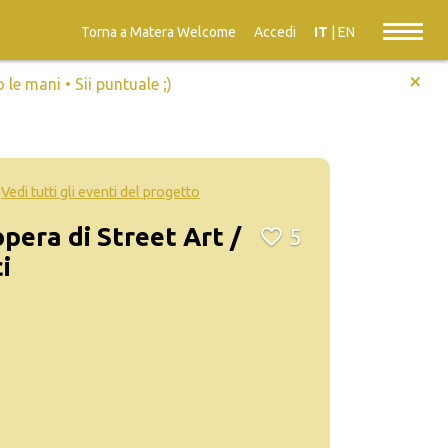
Torna a Matera Welcome
Accedi
IT
|
EN
+
e mani • Sii puntuale ;)
Vedi tutti gli eventi del progetto
pera di Street Art /
5
i