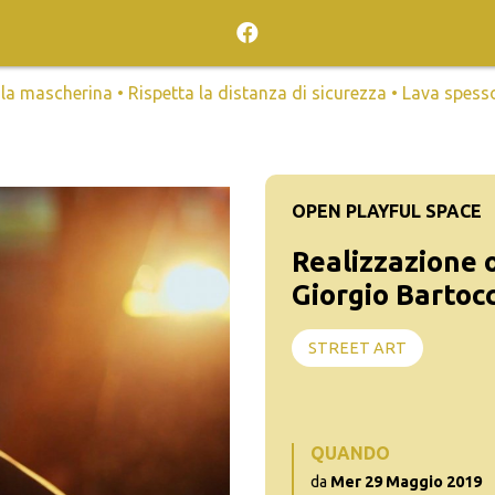
mascherina • Rispetta la distanza di sicurezza • Lava spesso l
OPEN PLAYFUL SPACE
Realizzazione o
Giorgio Bartocc
STREET ART
QUANDO
da
Mer 29 Maggio 2019