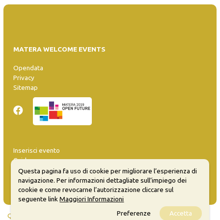
MATERA WELCOME EVENTS
Opendata
Privacy
Sitemap
Inserisci evento
Guida
FAQ
Questa pagina fa uso di cookie per migliorare l’esperienza di
info@materaevents.it
navigazione. Per informazioni dettagliate sull’impiego dei
cookie e come revocarne l’autorizzazione cliccare sul
seguente link
Maggiori Informazioni
Preferenze
Accetta
Quanto realizzato è sottoposto a licenza CC-BY-SA che permette di