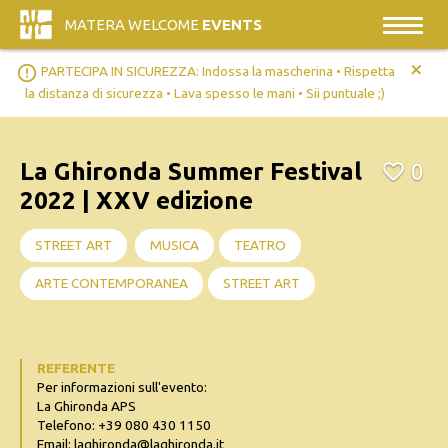
MATERA WELCOME
EVENTS
+
error_outline
PARTECIPA IN SICUREZZA: Indossa la mascherina • Rispetta
la distanza di sicurezza • Lava spesso le mani • Sii puntuale ;)
La Ghironda Summer Festival
0
2022 | XXV edizione
STREET ART
MUSICA
TEATRO
ARTE CONTEMPORANEA
STREET ART
REFERENTE
Per informazioni sull'evento:
La Ghironda APS
Telefono: +39 080 430 1150
Email: laghironda@laghironda.it