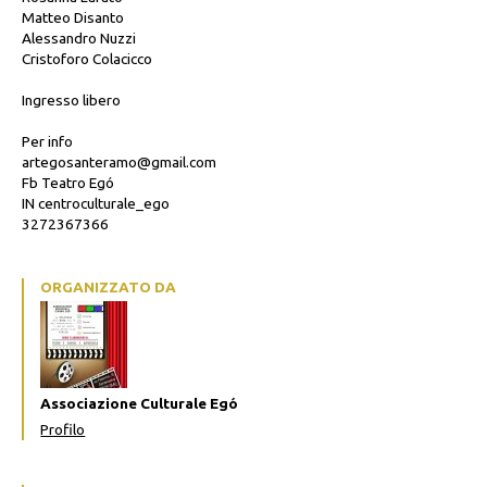
Matteo Disanto
Alessandro Nuzzi
Cristoforo Colacicco
Ingresso libero
Per info
artegosanteramo@gmail.com
Fb Teatro Egó
IN centroculturale_ego
3272367366
ORGANIZZATO DA
Associazione Culturale Egó
Profilo