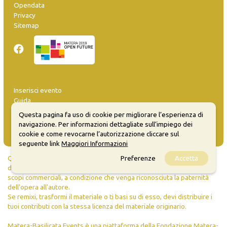
Opendata
Privacy
Sitemap
Inserisci evento
Guida
FAQ
Questa pagina fa uso di cookie per migliorare l’esperienza di
info@materaevents.it
navigazione. Per informazioni dettagliate sull’impiego dei
cookie e come revocarne l’autorizzazione cliccare sul
seguente link
Maggiori Informazioni
Quanto realizzato è sottoposto a licenza CC-BY-SA che permette di
Preferenze
Accetta
distribuire, modificare, creare opere derivate dall'originale, anche a
scopi commerciali, a condizione che venga riconosciuta la paternità
dell'opera all'autore.
Se remixi, trasformi il materiale o ti basi su di esso, devi distribuire i
tuoi contributi con la stessa licenza del materiale originario.
Matera-Basilicata Events è una piattaforma della Fondazione Matera-