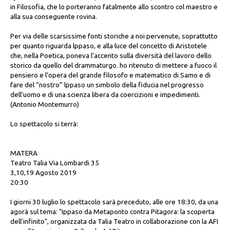
in Filosofia, che lo porteranno fatalmente allo scontro col maestro e
alla sua conseguente rovina.
Per via delle scarsissime fonti storiche a noi pervenute, soprattutto
per quanto ri­guarda lppaso, e alla luce del concetto di Aristotele
che, nella Poetica, poneva l’ac­cento sulla diversità del lavoro dello
storico da quello del drammaturgo. ho ritenu­to di mettere a fuoco il
pensiero e l'opera del grande filosofo e matematico di Samo e di
fare del “nostro” lppaso un simbolo della fiducia nel progresso
dell'uomo e di una scienza libera da coercizioni e impedimenti.
(Antonio Montemurro)
Lo spettacolo si terrà:
MATERA
Teatro Talia Via Lombardi 35
3,10,19 Agosto 2019
20:30
I giorni 30 luglio lo spettacolo sarà preceduto, alle ore 18:30, da una
agorà sul tema: "Ippaso da Metaponto contra Pitagora: la scoperta
dell'infinito", organizzata da Talia Teatro in collaborazione con la AFI