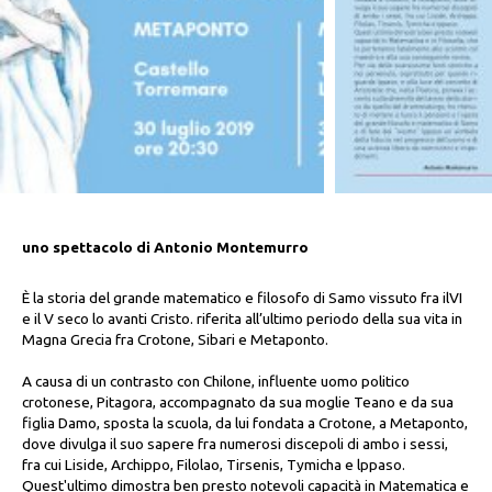
uno spettacolo di Antonio Montemurro
È la storia del grande matematico e filo­sofo di Samo vissuto fra ilVI
e il V seco­ lo avanti Cristo. riferita all’ultimo periodo della sua vita in
Magna Grecia fra Croto­ne, Sibari e Metaponto.
A causa di un contrasto con Chilone, in­fluente uomo politico
crotonese, Pitagora, accompagnato da sua moglie Teano e da sua
figlia Damo, sposta la scuola, da lui fondata a Crotone, a Metaponto,
dove di­vulga il suo sapere fra numerosi discepoli di ambo i sessi,
fra cui Liside, Archippo, Filolao, Tirsenis, Tymicha e lppaso.
Quest'ultimo dimostra ben presto notevoli capacità in Matematica e