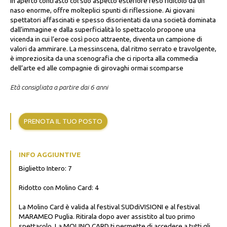
in aperto contrasto col suo aspetto esteriore reso ridicolo da un
naso enorme, offre molteplici spunti di riflessione. Ai giovani
spettatori affascinati e spesso disorientati da una società dominata
dall’immagine e dalla superficialità lo spettacolo propone una
vicenda in cui l’eroe così poco attraente, diventa un campione di
valori da ammirare. La messinscena, dal ritmo serrato e travolgente,
è impreziosita da una scenografia che ci riporta alla commedia
dell’arte ed alle compagnie di girovaghi ormai scomparse
Età consigliata a partire dai 6 anni
PRENOTA IL TUO POSTO
INFO AGGIUNTIVE
Biglietto Intero: 7
Ridotto con Molino Card: 4
La Molino Card è valida al festival SUDdiVISIONI e al festival
MARAMEO Puglia. Ritirala dopo aver assistito al tuo primo
spettacolo. La MOLINO CARD ti permette di accedere a tutti gli