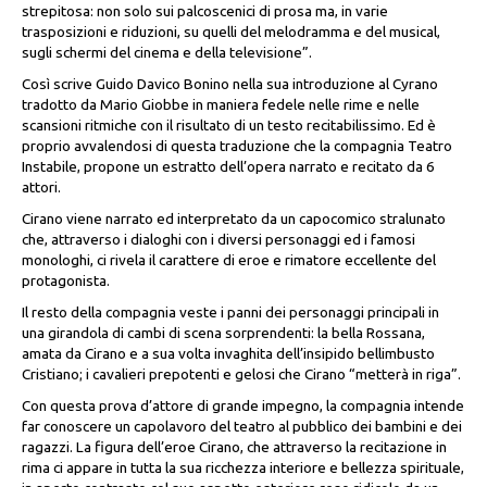
strepitosa: non solo sui palcoscenici di prosa ma, in varie
trasposizioni e riduzioni, su quelli del melodramma e del musical,
sugli schermi del cinema e della televisione”.
Così scrive Guido Davico Bonino nella sua introduzione al Cyrano
tradotto da Mario Giobbe in maniera fedele nelle rime e nelle
scansioni ritmiche con il risultato di un testo recitabilissimo. Ed è
proprio avvalendosi di questa traduzione che la compagnia Teatro
Instabile, propone un estratto dell’opera narrato e recitato da 6
attori.
Cirano viene narrato ed interpretato da un capocomico stralunato
che, attraverso i dialoghi con i diversi personaggi ed i famosi
monologhi, ci rivela il carattere di eroe e rimatore eccellente del
protagonista.
Il resto della compagnia veste i panni dei personaggi principali in
una girandola di cambi di scena sorprendenti: la bella Rossana,
amata da Cirano e a sua volta invaghita dell’insipido bellimbusto
Cristiano; i cavalieri prepotenti e gelosi che Cirano “metterà in riga”.
Con questa prova d’attore di grande impegno, la compagnia intende
far conoscere un capolavoro del teatro al pubblico dei bambini e dei
ragazzi. La figura dell’eroe Cirano, che attraverso la recitazione in
rima ci appare in tutta la sua ricchezza interiore e bellezza spirituale,