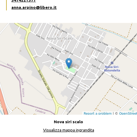
3474221377
anna.arpino@libero.it
Nova siri scalo
Visualizza mappa ingrandita