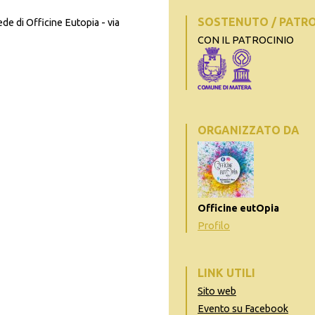
SOSTENUTO / PATR
ede di Officine Eutopia - via
CON IL PATROCINIO
ORGANIZZATO DA
Officine eutOpia
Profilo
LINK UTILI
Sito web
Evento su Facebook