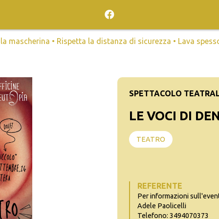
mascherina • Rispetta la distanza di sicurezza • Lava spesso l
SPETTACOLO TEATRA
LE VOCI DI D
TEATRO
REFERENTE
Per informazioni sull'even
Adele Paolicelli
Telefono: 3494070373