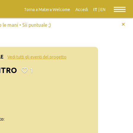
Torna a Matera Welcome
Accedi
IT
|
EN
+
e mani • Sii puntuale ;)
LE
Vedi tutti gli eventi del progetto
ENTRO
1
to: