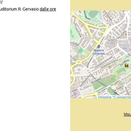
p)
uditorium R. Gervasio
dalle ore
Vis