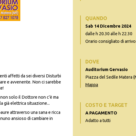
QUANDO
Sab 14 Dicembre 2024
dalle h 20.30 alle h 22.30
Orario consigliato di arrivo
DOVE
Auditorium Gervasio
nti affetti da sei diversi Disturbi
Piazza del Sedile Matera 
lare e avvenente. Non ci sarebbe
Mappa
e!
 non solo il Dottore non c'è ma
a già elettrica situazione...
COSTO E TARGET
 paure attraverso una sana e ricca
A PAGAMENTO
ognuno ansioso di cambiare in
Adatto a tutti