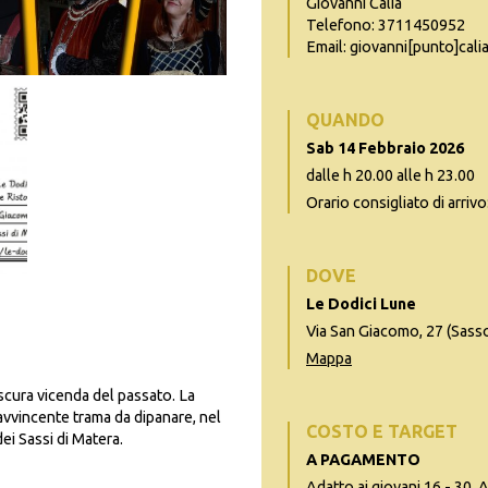
Giovanni Calia
Telefono: 3711450952
Email: giovanni[punto]calia
QUANDO
Sab 14 Febbraio 2026
dalle h 20.00 alle h 23.00
Orario consigliato di arrivo
DOVE
Le Dodici Lune
Via San Giacomo, 27 (Sas
Mappa
scura vicenda del passato. La
e avvincente trama da dipanare, nel
COSTO E TARGET
ei Sassi di Matera.
A PAGAMENTO
Adatto ai giovani 16 - 30, A