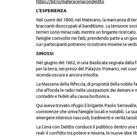
https://bit.ly/materacenacondelitto
L'ESPERIENZA
Nel cuore del 1800, nel Materano, la mancanza di terr
braccianti disoccupati al banditismo. La tensione social
terrieri sono minacciati, mentre un brigante ricercato.
famiglie coinvolte nei fatti, prendendo parte a un gio
cui i partecipanti potranno ricostruire insieme la veri
SINOSSI
Nel giugno del 1862, in una Basilicata segnata dalla f
per la terra, nei pressi del Palazzo Pomarici, nel cuor
vicenda oscura e ancora irrisolta.
La Masseria della Rifeccia, di proprietà della nobile fa
che affonda le radici nelle usurpazioni dei demani e n
contadini e fedeli alla causa borbonica.
Qui aveva trovato rifugio il brigante Paolo Serravalle
connivenze che univa famiglie locali e notabili. La su
emergere interessi nascosti, tradimenti e verità taciut
La Cena con Delitto conduce il pubblico dentro una st
reali: il conflitto tra potere e miseria, le nuove idee l