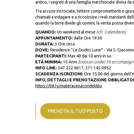
antico, i segreti di una famiglia marchionale divisa da 
Tra accuse incrociate, lettere compromettenti e giuram
chiamati a indagare e a ricostruire i reali mandanti d
quando la terra divide gli uomini, la verità possa diven
QUANDO:
Un weekend al mese
(cfr. Calendario
)
APPUNTAMENTO:
dalle Ore 19:30
DURATA:
3 Ore circa
DOVE:
Residence "Le Dodici Lune" - Via S. Giacomo
PARTECIPANTI:
Max 40 dai 10 anni in su
ETÀ MINIMA:
10 Anni
(ciascun under 16 accompagn
INFO LINE:
347 222 9617, 371 145 0952
SCADENZA ISCRIZIONI:
Ore 15:00 del giorno dell'
INFO, DETTAGLI E PRENOTAZIONE OBBLIGATOR
https://bit.ly/materacenacondelitto
PRENOTA IL TUO POSTO