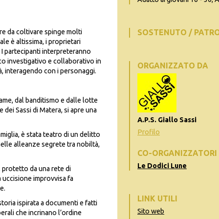
e da coltivare spinge molti
SOSTENUTO / PATR
e è altissima, i proprietari
 I partecipanti interpreteranno
co investigativo e collaborativo in
ORGANIZZATO DA
tà, interagendo con i personaggi.
ame, dal banditismo e dalle lotte
e dei Sassi di Matera, si apre una
A.P.S. Giallo Sassi
Profilo
miglia, è stata teatro di un delitto
elle alleanze segrete tra nobiltà,
CO-ORGANIZZATORI
Le Dodici Lune
, protetto da una rete di
a uccisione improvvisa fa
e.
LINK UTILI
oria ispirata a documenti e fatti
Sito web
iberali che incrinano l’ordine