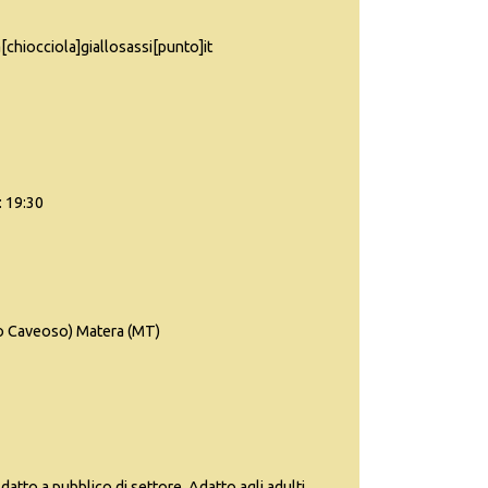
[chiocciola]giallosassi[punto]it
: 19:30
so Caveoso) Matera (MT)
datto a pubblico di settore, Adatto agli adulti