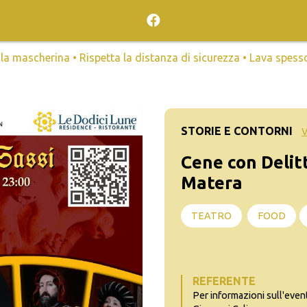
mascherina • Rispetta la distanza di sicurezza • Lava spesso l
STORIE E CONTORNI
V
Cene con Delitt
Matera
TEATRO
FOOD
REFERENTE
Per informazioni sull'even