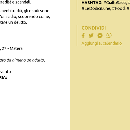
eredità e scandali.
HASHTAG:
#GialloSassi, 
#LeDodiciLune, #Food, #T
enti traditi, gli ospiti sono
ell’omicidio, scoprendo come,
tare un delitto.
CONDIVIDI
Aggiungi al calendario
, 27 - Matera
ato da almeno un adulto)
evento
IA: