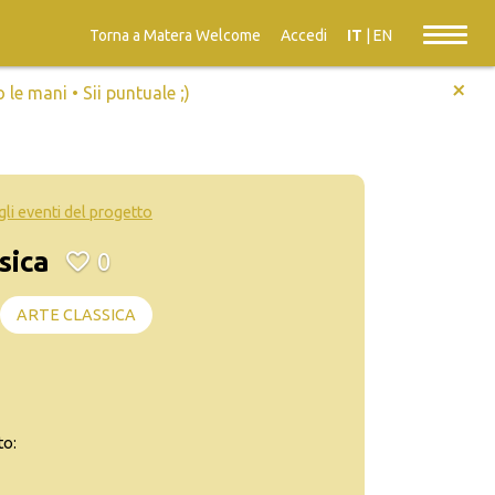
Torna a Matera Welcome
Accedi
IT
|
EN
+
e mani • Sii puntuale ;)
 gli eventi del progetto
sica
0
ARTE CLASSICA
to: