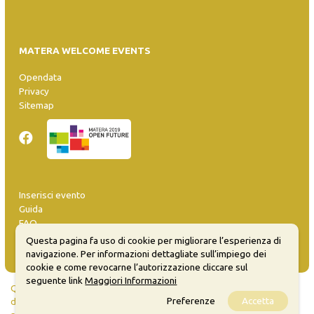
MATERA WELCOME EVENTS
Opendata
Privacy
Sitemap
Inserisci evento
Guida
FAQ
info@materaevents.it
Questa pagina fa uso di cookie per migliorare l’esperienza di
navigazione. Per informazioni dettagliate sull’impiego dei
cookie e come revocarne l’autorizzazione cliccare sul
seguente link
Maggiori Informazioni
Quanto realizzato è sottoposto a licenza CC-BY-SA che permette di
Preferenze
Accetta
distribuire, modificare, creare opere derivate dall'originale, anche a