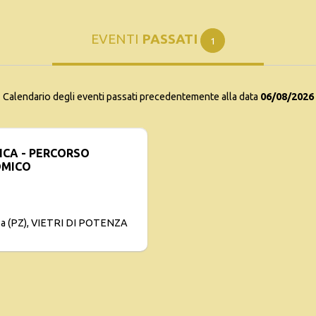
EVENTI
PASSATI
1
Calendario degli eventi passati precedentemente alla data
06/08/2026
IPICA - PERCORSO
MICO
nza (PZ), VIETRI DI POTENZA