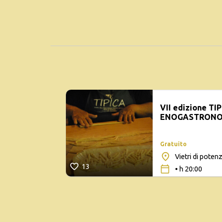
VII edizione T
ENOGASTRONO
Gratuito
Vietri di pote
13
• h 20:00