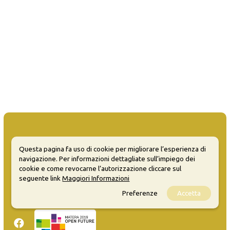
Questa pagina fa uso di cookie per migliorare l’esperienza di
navigazione. Per informazioni dettagliate sull’impiego dei
MATERA WELCOME EVENTS
cookie e come revocarne l’autorizzazione cliccare sul
seguente link
Maggiori Informazioni
Opendata
Privacy
Preferenze
Accetta
Sitemap