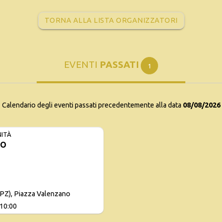
TORNA ALLA LISTA ORGANIZZATORI
EVENTI
PASSATI
1
Calendario degli eventi passati precedentemente alla data
08/08/2026
NITÀ
SO
(PZ), Piazza Valenzano
 10:00