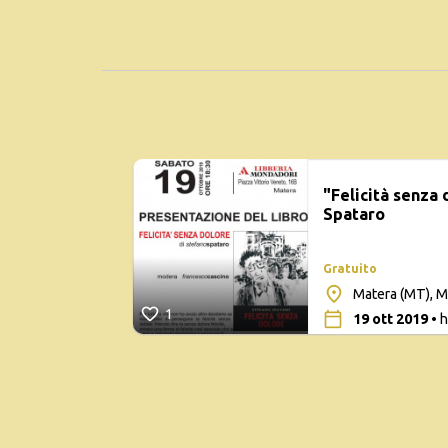
"Felicità senza 
Spataro
Gratuito
Matera (MT), 
1
19 ott 2019
• h