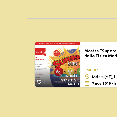
Mostra “Superero
della Fisica Med
Gratuito
Con il patrocinio
Matera (MT), H
della CITTÀ DI
1
7 nov 2019
• h
MATERA