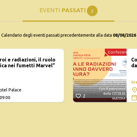
EVENTI
PASSATI
2
Calendario degli eventi passati precedentemente alla data
08/08/2026
i e radiazioni, il ruolo
Co
ica nei fumetti Marvel”
da
Gr
Con il patrocinio
otel Palace
della CITTÀ DI
2
 09:00
MATERA