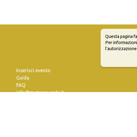
Questa pagina fa
Per informazioni
l’autorizzazione
Inserisci evento
Guida
FAQ
info@materaevents.it
e permette di distribuire, modificare, creare opere derivate dall'origin
vi distribuire i tuoi contributi con la stessa licenza del materiale originari