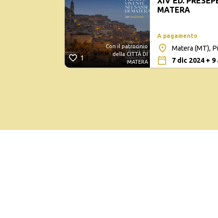
XIV ED. PRESEP
MATERA
A pagamento
Con il patrocinio
Matera (MT), P
della CITTÀ DI
1
7 dic 2024 + 9
MATERA