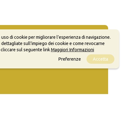
 uso di cookie per migliorare l’esperienza di navigazione.
 dettagliate sull’impiego dei cookie e come revocarne
 cliccare sul seguente link
Maggiori Informazioni
Preferenze
Accetta
ale, anche a scopi commerciali, a condizione che
o.