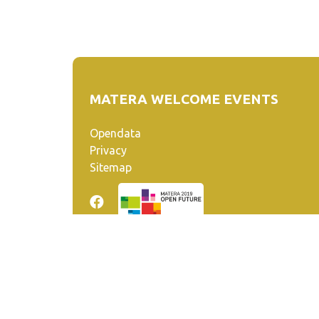
MATERA WELCOME EVENTS
Opendata
Privacy
Sitemap
Quanto realizzato è sottoposto a licenza CC-BY-SA ch
venga riconosciuta la paternità dell'opera all'autore.
Se remixi, trasformi il materiale o ti basi su di esso, de