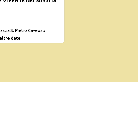
E VIVENTE NEI SASSI DI
iazza S. Pietro Caveoso
 altre date