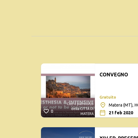
CONVEGNO
Gratuito
Con il patrocinio
Matera (MT),
della CITTÀ DI
0
21 feb 2020
MATERA