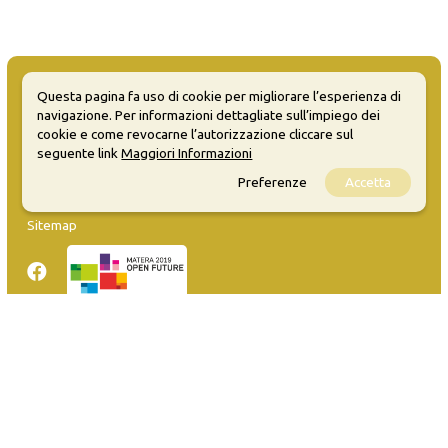
Questa pagina fa uso di cookie per migliorare l’esperienza di
navigazione. Per informazioni dettagliate sull’impiego dei
cookie e come revocarne l’autorizzazione cliccare sul
MATERA WELCOME EVENTS
seguente link
Maggiori Informazioni
Preferenze
Accetta
Opendata
Privacy
Sitemap
Inserisci evento
Guida
FAQ
info@materaevents.it