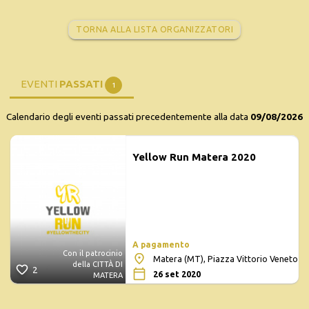
TORNA ALLA LISTA ORGANIZZATORI
EVENTI
PASSATI
1
Calendario degli eventi passati precedentemente alla data
09/08/2026
Yellow Run Matera 2020
A pagamento
Con il patrocinio
Matera (MT), Piazza Vittorio Veneto
della CITTÀ DI
2
26 set 2020
MATERA