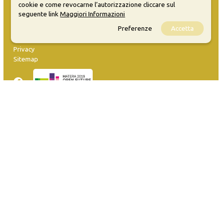
cookie e come revocarne l’autorizzazione cliccare sul
seguente link
Maggiori Informazioni
MATERA WELCOME EVENTS
Preferenze
Accetta
Opendata
Privacy
Sitemap
Inserisci evento
Guida
FAQ
info@materaevents.it
Quanto realizzato è sottoposto a licenza CC-BY-SA che permette di
distribuire, modificare, creare opere derivate dall'originale, anche a
scopi commerciali, a condizione che venga riconosciuta la paternità
dell'opera all'autore.