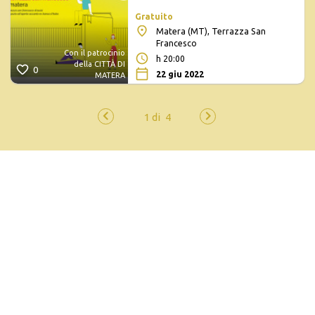
Gratuito
Matera (MT), Terrazza San
Francesco
Con il patrocinio
h 20:00
della CITTÀ DI
0
22 giu 2022
MATERA