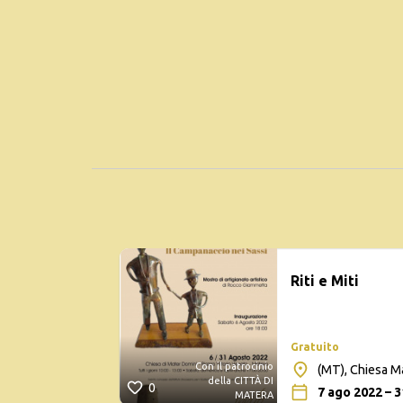
Riti e Miti
Gratuito
Con il patrocinio
(MT), Chiesa M
della CITTÀ DI
0
7 ago 2022 – 
MATERA