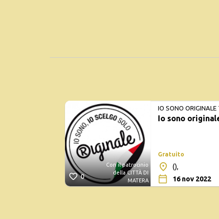
IO SONO ORIGINALE
Io sono original
Gratuito
Con il patrocinio
(),
della CITTÀ DI
0
16 nov 2022
MATERA