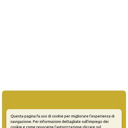
Questa pagina fa uso di cookie per migliorare l’esperienza di
MATERA WELCOME EVENTS
navigazione. Per informazioni dettagliate sull’impiego dei
cookie e come revocarne l’autorizzazione cliccare sul
Opendata