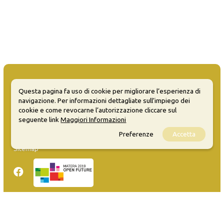
Questa pagina fa uso di cookie per migliorare l’esperienza di
navigazione. Per informazioni dettagliate sull’impiego dei
MATERA WELCOME EVENTS
cookie e come revocarne l’autorizzazione cliccare sul
seguente link
Maggiori Informazioni
Opendata
Preferenze
Accetta
Privacy
Sitemap
Inserisci evento
Guida