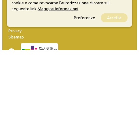
cookie e come revocarne l’autorizzazione cliccare sul
seguente link
Maggiori Informazioni
MATERA WELCOME EVENTS
Preferenze
Accetta
Opendata
Privacy
Sitemap
Inserisci evento
Guida
FAQ
info@materaevents.it
Quanto realizzato è sottoposto a licenza CC-BY-SA che permette di
distribuire, modificare, creare opere derivate dall'originale, anche a
scopi commerciali, a condizione che venga riconosciuta la paternità
dell'opera all'autore.