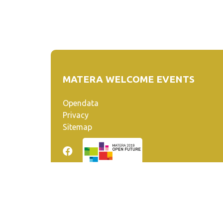
MATERA WELCOME EVENTS
Opendata
Privacy
Sitemap
Quanto realizzato è sottoposto a licenza CC-BY-SA ch
venga riconosciuta la paternità dell'opera all'autore.