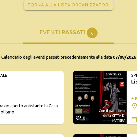
TORNA ALLA LISTA ORGANIZZATORI
EVENTI
PASSATI
6
Calendario degli eventi passati precedentemente alla data
07/08/2026
ALE
SP
Li
A 
azio aperto antistante la Casa
Con il patrocinio
olitario
della CITTÀ DI
0
MATERA