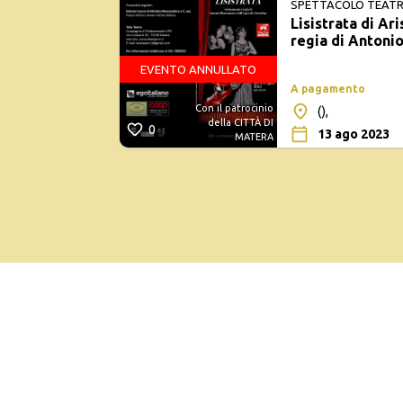
SPETTACOLO TEATRAL
Lisistrata di Ar
ANTONIO MONTEM
regia di Anton
EVENTO ANNULLATO
A pagamento
Con il patrocinio
(),
della CITTÀ DI
0
13 ago 2023
MATERA