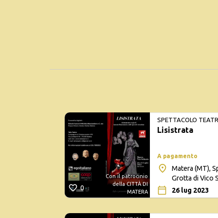
SPETTACOLO TEATR
Lisistrata
A pagamento
Matera (MT), Sp
Con il patrocinio
Grotta di Vico S
della CITTÀ DI
0
26 lug 2023
MATERA