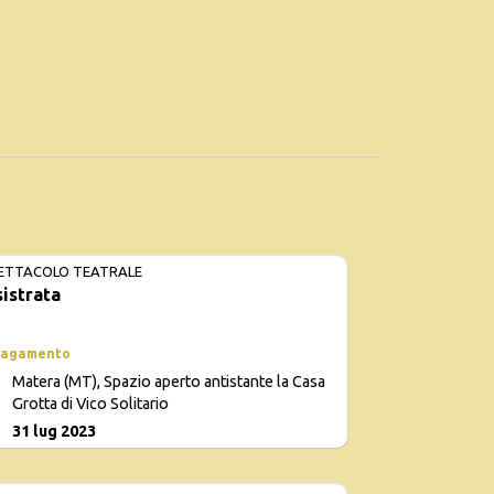
ETTACOLO TEATRALE
sistrata
EVENTO AN
pagamento
Matera (MT), Spazio aperto antistante la Casa
Con
Grotta di Vico Solitario
d
0
31 lug 2023