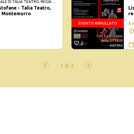
E DI TALIA TEATRO, REGIA DI
istofane - Talia Teatro,
Li
URRO
io Montemurro
re
EVENTO ANNULLATO
A 
Con il patrocinio
della CITTÀ DI
0
MATERA