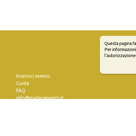
Questa pagina fa
Per informazioni
l’autorizzazione
Inserisci evento
Guida
FAQ
info@materaevents.it
e permette di distribuire, modificare, creare opere derivate dall'origin