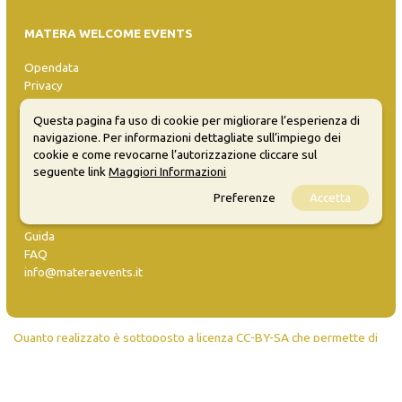
MATERA WELCOME EVENTS
Opendata
Privacy
Sitemap
Questa pagina fa uso di cookie per migliorare l’esperienza di
navigazione. Per informazioni dettagliate sull’impiego dei
cookie e come revocarne l’autorizzazione cliccare sul
seguente link
Maggiori Informazioni
Preferenze
Accetta
Inserisci evento
Guida
FAQ
info@materaevents.it
Quanto realizzato è sottoposto a licenza CC-BY-SA che permette di
distribuire, modificare, creare opere derivate dall'originale, anche a
scopi commerciali, a condizione che venga riconosciuta la paternità
dell'opera all'autore.