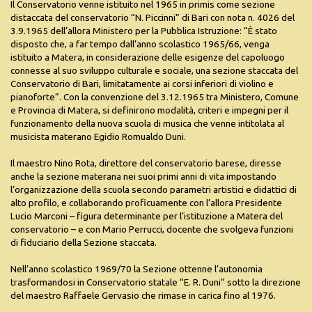
Il Conservatorio venne istituito nel 1965 in primis come sezione
distaccata del conservatorio “N. Piccinni” di Bari con nota n. 4026 del
3.9.1965 dell’allora Ministero per la Pubblica Istruzione: “È stato
disposto che, a far tempo dall’anno scolastico 1965/66, venga
istituito a Matera, in considerazione delle esigenze del capoluogo
connesse al suo sviluppo culturale e sociale, una sezione staccata del
Conservatorio di Bari, limitatamente ai corsi inferiori di violino e
pianoforte”. Con la convenzione del 3.12.1965 tra Ministero, Comune
e Provincia di Matera, si definirono modalità, criteri e impegni per il
funzionamento della nuova scuola di musica che venne intitolata al
musicista materano Egidio Romualdo Duni.
Il maestro Nino Rota, direttore del conservatorio barese, diresse
anche la sezione materana nei suoi primi anni di vita impostando
l’organizzazione della scuola secondo parametri artistici e didattici di
alto profilo, e collaborando proficuamente con l’allora Presidente
Lucio Marconi – figura determinante per l’istituzione a Matera del
conservatorio – e con Mario Perrucci, docente che svolgeva funzioni
di fiduciario della Sezione staccata.
Nell’anno scolastico 1969/70 la Sezione ottenne l’autonomia
trasformandosi in Conservatorio statale “E. R. Duni” sotto la direzione
del maestro Raffaele Gervasio che rimase in carica fino al 1976.