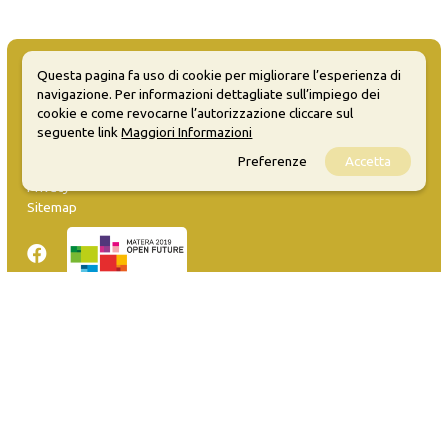
Questa pagina fa uso di cookie per migliorare l’esperienza di
navigazione. Per informazioni dettagliate sull’impiego dei
cookie e come revocarne l’autorizzazione cliccare sul
MATERA WELCOME EVENTS
seguente link
Maggiori Informazioni
Preferenze
Accetta
Opendata
Privacy
Sitemap
Inserisci evento
Guida
FAQ
info@materaevents.it