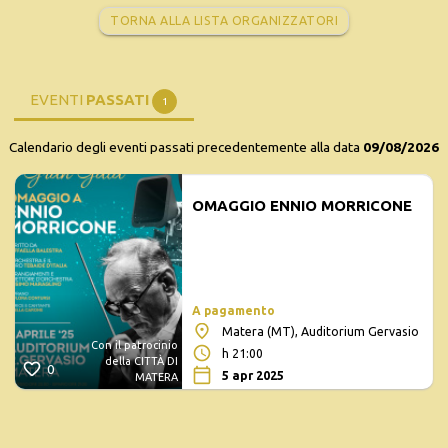
TORNA ALLA LISTA ORGANIZZATORI
EVENTI
PASSATI
1
Calendario degli eventi passati precedentemente alla data
09/08/2026
OMAGGIO ENNIO MORRICONE
A pagamento
Matera (MT), Auditorium Gervasio
Con il patrocinio
h 21:00
della CITTÀ DI
0
5 apr 2025
MATERA