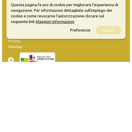
Questa pagina fa uso di cookie per migliorare l’esperienza di
navigazione. Per informazioni dettagliate sull’impiego dei
cookie e come revocarne l’autorizzazione cliccare sul
seguente link
Maggiori Informazioni
MATERA WELCOME EVENTS
Preferenze
Accetta
Opendata
Privacy
Sitemap
Inserisci evento
Guida
FAQ
info@materaevents.it
Quanto realizzato è sottoposto a licenza CC-BY-SA che permette di
distribuire, modificare, creare opere derivate dall'originale, anche a