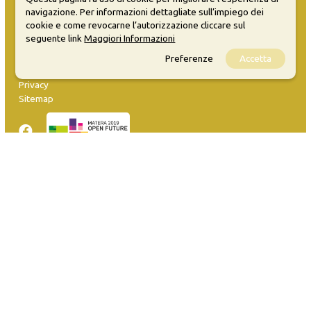
navigazione. Per informazioni dettagliate sull’impiego dei
cookie e come revocarne l’autorizzazione cliccare sul
seguente link
Maggiori Informazioni
MATERA WELCOME EVENTS
Preferenze
Accetta
Opendata
Privacy
Sitemap
Inserisci evento
Guida
FAQ
info@materaevents.it
Quanto realizzato è sottoposto a licenza CC-BY-SA che permette di
distribuire, modificare, creare opere derivate dall'originale, anche a
scopi commerciali, a condizione che venga riconosciuta la paternità