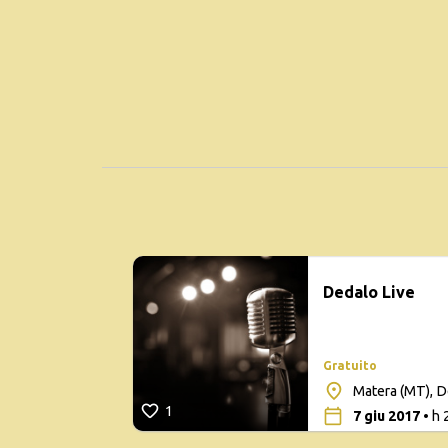
Dedalo Live
Gratuito
Matera (MT), D
1
7 giu 2017
• h 