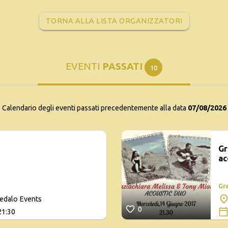
TORNA ALLA LISTA ORGANIZZATORI
EVENTI
PASSATI
10
Calendario degli eventi passati precedentemente alla data
07/08/2026
Gr
ac
Gr
edalo Events
0
21:30