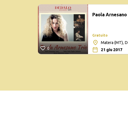
Paola Arnesano 
Gratuito
Matera (MT), 
0
21 giu 2017