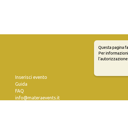
Questa pagina fa
Per informazioni
l’autorizzazione
Inserisci evento
Guida
FAQ
info@materaevents.it
e permette di distribuire, modificare, creare opere derivate dall'origin