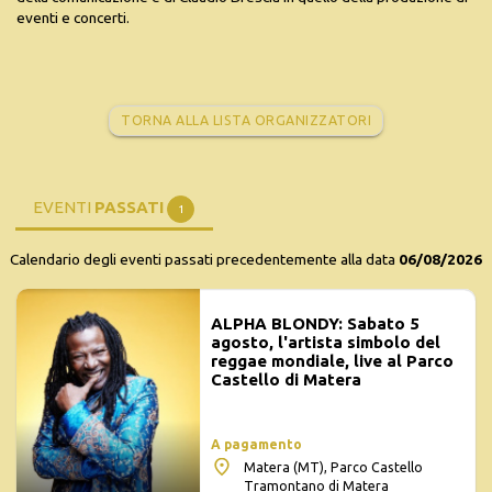
eventi e concerti.
TORNA ALLA LISTA ORGANIZZATORI
EVENTI
PASSATI
1
Calendario degli eventi passati precedentemente alla data
06/08/2026
ALPHA BLONDY: Sabato 5
agosto, l'artista simbolo del
reggae mondiale, live al Parco
Castello di Matera
A pagamento
Matera (MT), Parco Castello
Tramontano di Matera