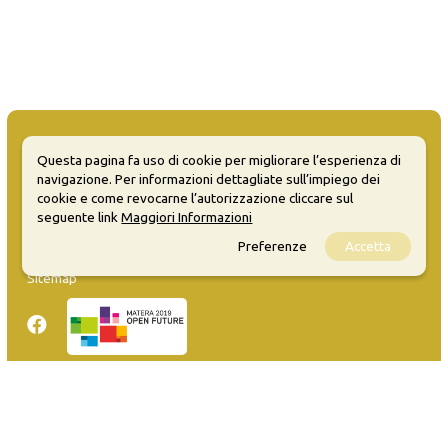
Questa pagina fa uso di cookie per migliorare l’esperienza di
navigazione. Per informazioni dettagliate sull’impiego dei
cookie e come revocarne l’autorizzazione cliccare sul
MATERA WELCOME EVENTS
seguente link
Maggiori Informazioni
Opendata
Preferenze
Accetta
Privacy
Sitemap
Inserisci evento
Guida
FAQ