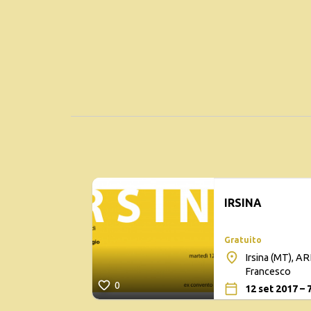
IRSINA
Gratuito
Irsina (MT), 
Francesco
0
12 set 2017 – 